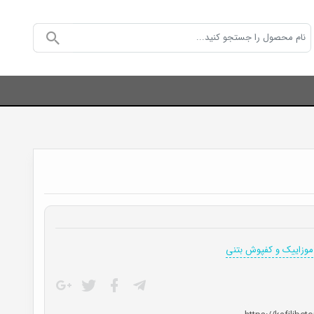
موزاییک و کفپوش بتنی