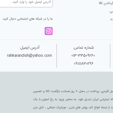
رداندن کالا
ی
ما را در شبکه های اجتماعی دنبال کنید.
ه
شماره تماس:
آدرس ایمیل:
rahkarandish@yahoo.com
013-33509260
09111830296
رخ استون به عنوان یکی از قدیمی‌ترین فروشگاه های اینترنتی با پایبندی به سه اصل کلیدی، پرداخت در محل، ۷ روز ضمانت بازگشت کالا و تضمین
گاه اینترنتی ایران تبدیل شود. به محض ورود به رخ استون با یک
کند از جمله انواع کف پوش های بتنی ، موزاییک حیاطی ، تایل بتن