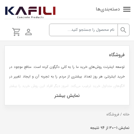
دسته‌بندی‌ها
فروشگاه
توسعه اینترنت روش‌های خرید ما را به کلی دگرگون کرده است. منافع موجود در
خرید اینترنتی هر روز تعداد بیشتری از مردم را به تجربه آن و ایجاد تغییر در
الگوهای متداول خرید ترغیب می‏‌کند. امروز دیگر افراد این روش خرید را بیشتر
نمایش بیشتر
منطبق بر شرایط زندگی مدرن می‏‏‏‌بینند. ویژگی‏‏‏‌ها و طبیعت خرید اینترنتی با
روحیات و نیازهای رو به رشد ما هماهنگ‏‏‌تر شده است. همه سخت در حال تلاش
خانه
/ فروشگاه
برای پیشرفت‏‏‌های شخصی و جمعی خود هستیم.
امروزه بهای اوقات فراغت ما با وجود مشغله‏‌های روزانه بسیار گرانبها‌تر شده
Sorted
نمایش 1–30 از 94 نتیجه
است. همه ما برای این اوقات برنامه ریزی فشرده‏‌تری داریم. دیگر صرف