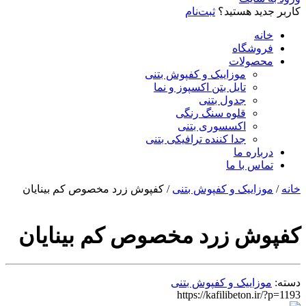
کاربر جدید هستید؟
ثبت‌نام
خانه
فروشگاه
محصولات
موزاییک و کفپوش بتنی
تایل بتن اکسپوز و نما
جدول بتنی
قلوه سنگ رنگی
اکسسوری بتنی
جدا کننده ترافیکی بتنی
درباره ما
تماس با ما
خانه
/
موزاییک و کفپوش بتنی
/ کفپوش زرد مخصوص کم بینایان
کفپوش زرد مخصوص کم بینایان
دسته:
موزاییک و کفپوش بتنی
https://kafilibeton.ir/?p=1193