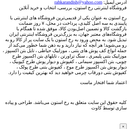
آدرس ایمیل:
rahkarandish@yahoo.com
فروشگاه اینترنتی رخ استون، بررسی، انتخاب و خرید آنلاین
رخ استون به عنوان یکی از قدیمی‌ترین فروشگاه های اینترنتی با
پایبندی به سه اصل کلیدی، پرداخت در محل، ۷ روز ضمانت
بازگشت کالا و تضمین اصل‌بودن کالا، موفق شده تا همگام با
فروشگاه‌های معتبر جهان، به بزرگ‌ترین فروشگاه اینترنتی ایران
تبدیل شود. به محض ورود به رخ استون با یک سایت پر از کالا رو به
رو می‌شوید! هر آنچه که نیاز دارید و به ذهن شما خطور می‌کند از
جمله انواع کف پوش های بتنی ، موزاییک حیاطی ، تایل بتن اکسپوز ،
موزاییک بتنی پلیمری ، سنگ تراورتن ، تایلهای بتن اکسپوز طرح
چوبی، بتن اکسپوز سیمانی ، کفپوش و دیوار پوش طرح کیوبیک ،
دیوار پوش بتن اکسپوز طرح موج ، کفپوش بتنی طرح پولک ،
کفپوش بتنی دورقاب چرمی خواهید دید که بهترین کیفیت را دارد.
اعتماد شما افتخار ماست
کلیه حقوق این سایت متعلق به رخ استون می‌باشد. طراحی و پیاده
سازی توسط کاوت
×