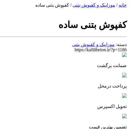
خانه
/
موزاییک و کفپوش بتنی
/ کفپوش بتنی ساده
کفپوش بتنی ساده
دسته:
موزاییک و کفپوش بتنی
https://kafilibeton.ir/?p=1186
ضمانت برگشت
پرداخت درمحل
تحویل اکسپرس
تضمین بهترین قیمت