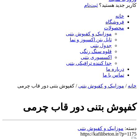
کاربر جدید هستید؟
ثبت‌نام
خانه
فروشگاه
محصولات
موزاییک و کفپوش بتنی
تایل بتن اکسپوز و نما
جدول بتنی
قلوه سنگ رنگی
اکسسوری بتنی
جدا کننده ترافیکی بتنی
درباره ما
تماس با ما
خانه
/
موزاییک و کفپوش بتنی
/ کفپوش بتنی دور قاب چرمی
کفپوش بتنی دور قاب چرمی
دسته:
موزاییک و کفپوش بتنی
https://kafilibeton.ir/?p=1175