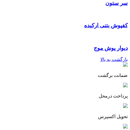
سر ستون
کفپوش بتنی ارکیده
دیوار پوش موج
بازگشت به بالا
ضمانت برگشت
پرداخت درمحل
تحویل اکسپرس