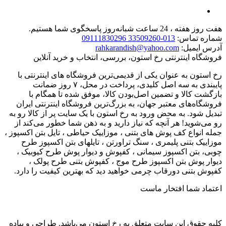
هفت روز هفته ، 24 ساعت شبانه‌روز پاسخگوی شما هستیم.
شماره تماس:
013-33509260 09111830296
آدرس ایمیل:
rahkarandish@yahoo.com
فروشگاه اینترنتی رخ استون، بررسی، انتخاب و خرید آنلاین
رخ استون به عنوان یکی از قدیمی‌ترین فروشگاه های اینترنتی با
پایبندی به سه اصل کلیدی، پرداخت در محل، ۷ روز ضمانت
بازگشت کالا و تضمین اصل‌بودن کالا، موفق شده تا همگام با
فروشگاه‌های معتبر جهان، به بزرگ‌ترین فروشگاه اینترنتی ایران
تبدیل شود. به محض ورود به رخ استون با یک سایت پر از کالا رو به
رو می‌شوید! هر آنچه که نیاز دارید و به ذهن شما خطور می‌کند از
جمله انواع کف پوش های بتنی ، موزاییک حیاطی ، تایل بتن اکسپوز ،
موزاییک بتنی پلیمری ، سنگ تراورتن ، تایلهای بتن اکسپوز طرح
چوبی، بتن اکسپوز سیمانی ، کفپوش و دیوار پوش طرح کیوبیک ،
دیوار پوش بتن اکسپوز طرح موج ، کفپوش بتنی طرح پولک ،
کفپوش بتنی دورقاب چرمی خواهید دید که بهترین کیفیت را دارد.
اعتماد شما افتخار ماست
کلیه حقوق این سایت متعلق به رخ استون می‌باشد. طراحی و پیاده