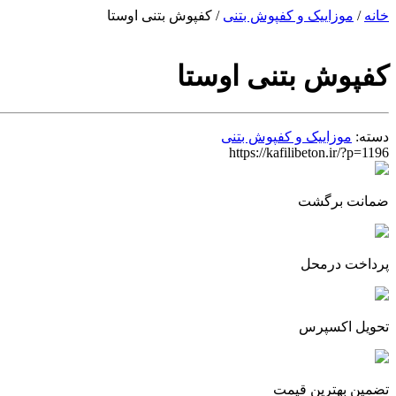
خانه
/
موزاییک و کفپوش بتنی
/ کفپوش بتنی اوستا
کفپوش بتنی اوستا
دسته:
موزاییک و کفپوش بتنی
https://kafilibeton.ir/?p=1196
ضمانت برگشت
پرداخت درمحل
تحویل اکسپرس
تضمین بهترین قیمت