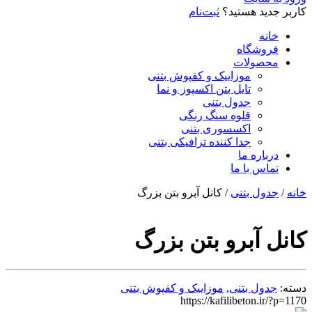
کاربر جدید هستید؟
ثبت‌نام
خانه
فروشگاه
محصولات
موزاییک و کفپوش بتنی
تایل بتن اکسپوز و نما
جدول بتنی
قلوه سنگ رنگی
اکسسوری بتنی
جدا کننده ترافیکی بتنی
درباره ما
تماس با ما
خانه
/
جدول بتنی
/ کانل آبرو بتن بزرگ
کانل آبرو بتن بزرگ
دسته:
جدول بتنی
,
موزاییک و کفپوش بتنی
https://kafilibeton.ir/?p=1170