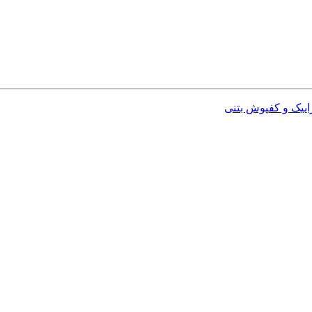
اییک و کفپوش بتنی