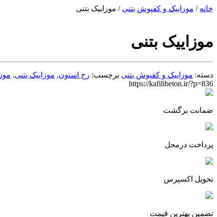
خانه
/
موزاییک و کفپوش بتنی
/ موزاییک بتنی
موزاییک بتنی
دسته:
موزاییک و کفپوش بتنی
برچسب:
رخ استون
,
موزاییک بتنی
,
موز
https://kafilibeton.ir/?p=836
ضمانت برگشت
پرداخت درمحل
تحویل اکسپرس
تضمین بهترین قیمت