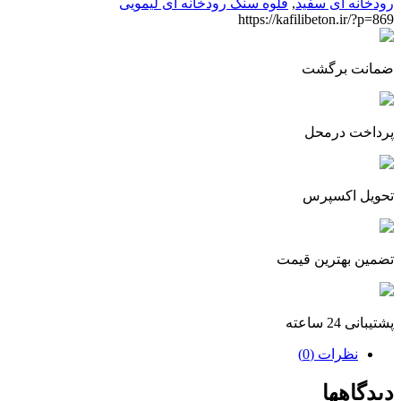
رودخانه ای سفید
,
قلوه سنگ رودخانه ای لیمویی
https://kafilibeton.ir/?p=869
ضمانت برگشت
پرداخت درمحل
تحویل اکسپرس
تضمین بهترین قیمت
پشتیبانی 24 ساعته
نظرات (0)
دیدگاهها