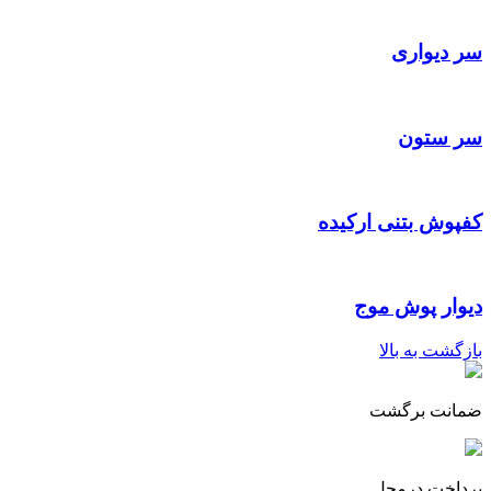
سر دیواری
سر ستون
کفپوش بتنی ارکیده
دیوار پوش موج
بازگشت به بالا
ضمانت برگشت
پرداخت درمحل