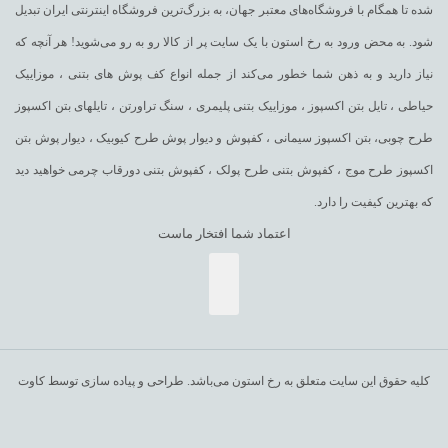
شده تا همگام با فروشگاه‌های معتبر جهان، به بزرگ‌ترین فروشگاه اینترنتی ایران تبدیل
شود. به محض ورود به رخ استون با یک سایت پر از کالا رو به رو می‌شوید! هر آنچه که
نیاز دارید و به ذهن شما خطور می‌کند از جمله انواع کف پوش های بتنی ، موزاییک
حیاطی ، تایل بتن اکسپوز ، موزاییک بتنی پلیمری ، سنگ تراورتن ، تایلهای بتن اکسپوز
طرح چوبی، بتن اکسپوز سیمانی ، کفپوش و دیوار پوش طرح کیوبیک ، دیوار پوش بتن
اکسپوز طرح موج ، کفپوش بتنی طرح پولک ، کفپوش بتنی دورقاب چرمی خواهید دید
که بهترین کیفیت را دارد.
اعتماد شما افتخار ماست
کلیه حقوق این سایت متعلق به رخ استون می‌باشد. طراحی و پیاده سازی توسط کاوت