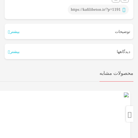
https://kafilibeton.ir/?p=1191
توضیحات
بیشتر
طرحی زیبا، جهت استفاده در محوطه سازی باغچه و همچنین جداسازی
دیدگاهها
بیشتر
باغچه از حیاط، دارای مقاومت بالا و ضدجلبک زدگی و جذب رطوبت بسیار
هیچ دیدگاهی برای این محصول نوشته نشده است.
پایین
محصولات مشابه
اولین نفری باشید که دیدگاهی را ارسال می کنید برای “جدول کنگره”
نشانی ایمیل شما منتشر نخواهد شد.
بخش‌های موردنیاز علامت‌گذاری
شده‌اند
*
امتیاز شما
*