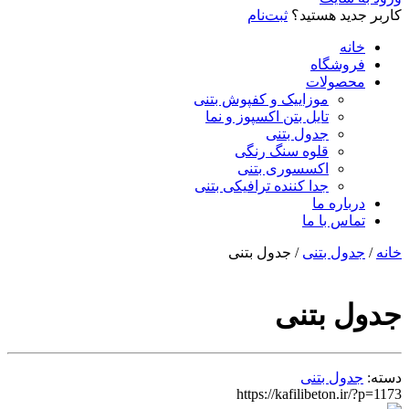
کاربر جدید هستید؟
ثبت‌نام
خانه
فروشگاه
محصولات
موزاییک و کفپوش بتنی
تایل بتن اکسپوز و نما
جدول بتنی
قلوه سنگ رنگی
اکسسوری بتنی
جدا کننده ترافیکی بتنی
درباره ما
تماس با ما
خانه
/
جدول بتنی
/ جدول بتنی
جدول بتنی
دسته:
جدول بتنی
https://kafilibeton.ir/?p=1173