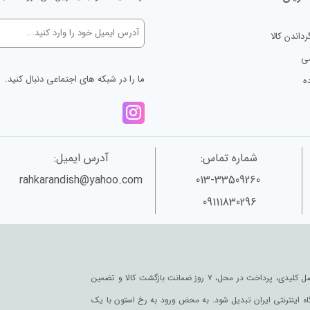
رداندن کالا
ی
ما را در شبکه های اجتماعی دنبال کنید.
ه
شماره تماس:
آدرس ایمیل:
rahkarandish@yahoo.com
013-33509260
09111830296
رخ استون به عنوان یکی از قدیمی‌ترین فروشگاه های اینترنتی با پایبندی به سه اصل کلیدی، پرداخت در محل، ۷ روز ضمانت بازگشت کالا و تضمین
گاه اینترنتی ایران تبدیل شود. به محض ورود به رخ استون با یک