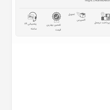
https://kafilibeto
تحویل
اکسپرس
پرداخت درمحل
پشتیبانی 24
تضمین بهترین
ساعته
قیمت