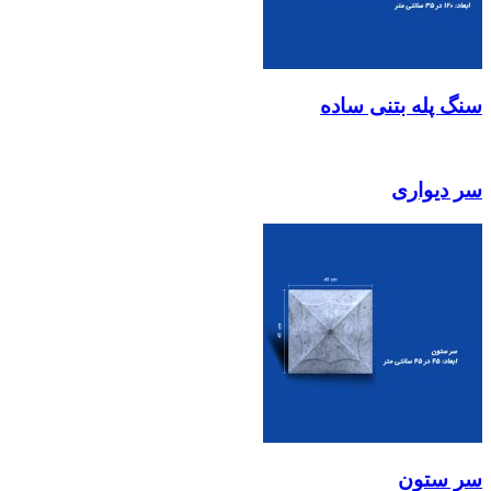
سنگ پله بتنی ساده
سر دیواری
سر ستون