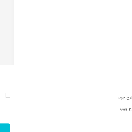
رح چوب