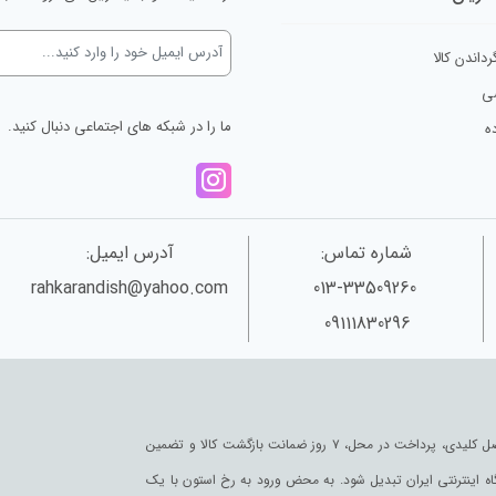
رداندن کالا
ی
ما را در شبکه های اجتماعی دنبال کنید.
ه
شماره تماس:
آدرس ایمیل:
rahkarandish@yahoo.com
013-33509260
09111830296
رخ استون به عنوان یکی از قدیمی‌ترین فروشگاه های اینترنتی با پایبندی به سه اصل کلیدی، پرداخت در محل، ۷ روز ضمانت بازگشت کالا و تضمین
گاه اینترنتی ایران تبدیل شود. به محض ورود به رخ استون با یک