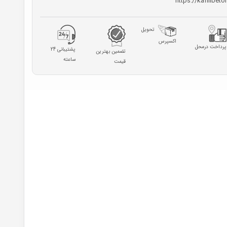
https://kafilibeto
تحویل
اکسپرس
پرداخت درمحل
پشتیبانی 24
تضمین بهترین
ساعته
قیمت