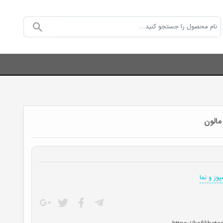
مالون
وز و نما