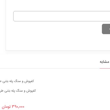
مشابه
کفپوش و سنگ پله بتنی ط
390,000
تومان