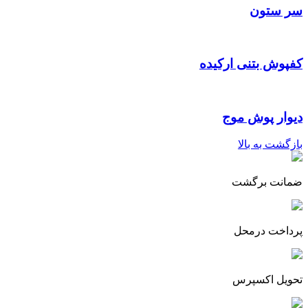
سر ستون
کفپوش بتنی ارکیده
دیوار پوش موج
بازگشت به بالا
ضمانت برگشت
پرداخت درمحل
تحویل اکسپرس