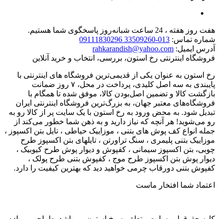
هفت روز هفته ، 24 ساعت شبانه‌روز پاسخگوی شما هستیم.
شماره تماس:
013-33509260 09111830296
آدرس ایمیل:
rahkarandish@yahoo.com
فروشگاه اینترنتی رخ استون، بررسی، انتخاب و خرید آنلاین
رخ استون به عنوان یکی از قدیمی‌ترین فروشگاه های اینترنتی با
پایبندی به سه اصل کلیدی، پرداخت در محل، ۷ روز ضمانت
بازگشت کالا و تضمین اصل‌بودن کالا، موفق شده تا همگام با
فروشگاه‌های معتبر جهان، به بزرگ‌ترین فروشگاه اینترنتی ایران
تبدیل شود. به محض ورود به رخ استون با یک سایت پر از کالا رو به
رو می‌شوید! هر آنچه که نیاز دارید و به ذهن شما خطور می‌کند از
جمله انواع کف پوش های بتنی ، موزاییک حیاطی ، تایل بتن اکسپوز ،
موزاییک بتنی پلیمری ، سنگ تراورتن ، تایلهای بتن اکسپوز طرح
چوبی، بتن اکسپوز سیمانی ، کفپوش و دیوار پوش طرح کیوبیک ،
دیوار پوش بتن اکسپوز طرح موج ، کفپوش بتنی طرح پولک ،
کفپوش بتنی دورقاب چرمی خواهید دید که بهترین کیفیت را دارد.
اعتماد شما افتخار ماست
کلیه حقوق این سایت متعلق به رخ استون می‌باشد. طراحی و پیاده