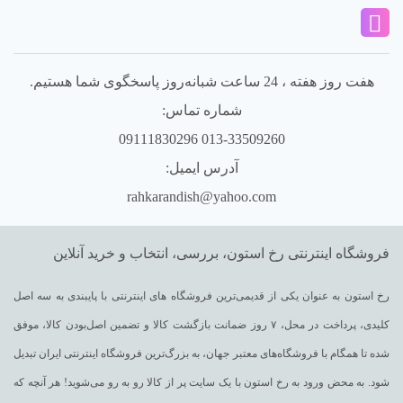
هفت روز هفته ، 24 ساعت شبانه‌روز پاسخگوی شما هستیم.
شماره تماس:
013-33509260 09111830296
آدرس ایمیل:
rahkarandish@yahoo.com
فروشگاه اینترنتی رخ استون، بررسی، انتخاب و خرید آنلاین
رخ استون به عنوان یکی از قدیمی‌ترین فروشگاه های اینترنتی با پایبندی به سه اصل
کلیدی، پرداخت در محل، ۷ روز ضمانت بازگشت کالا و تضمین اصل‌بودن کالا، موفق
شده تا همگام با فروشگاه‌های معتبر جهان، به بزرگ‌ترین فروشگاه اینترنتی ایران تبدیل
شود. به محض ورود به رخ استون با یک سایت پر از کالا رو به رو می‌شوید! هر آنچه که