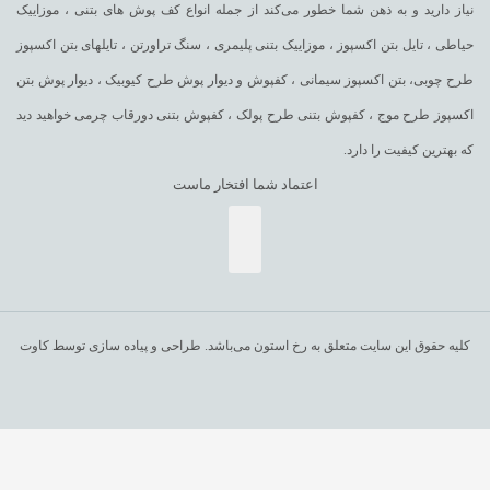
نیاز دارید و به ذهن شما خطور می‌کند از جمله انواع کف پوش های بتنی ، موزاییک
حیاطی ، تایل بتن اکسپوز ، موزاییک بتنی پلیمری ، سنگ تراورتن ، تایلهای بتن اکسپوز
طرح چوبی، بتن اکسپوز سیمانی ، کفپوش و دیوار پوش طرح کیوبیک ، دیوار پوش بتن
اکسپوز طرح موج ، کفپوش بتنی طرح پولک ، کفپوش بتنی دورقاب چرمی خواهید دید
که بهترین کیفیت را دارد.
اعتماد شما افتخار ماست
کلیه حقوق این سایت متعلق به رخ استون می‌باشد. طراحی و پیاده سازی توسط کاوت