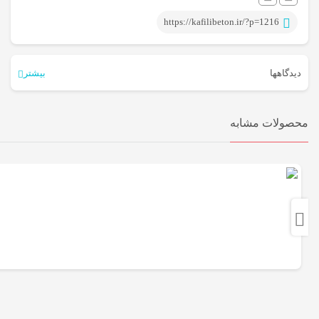
https://kafilibeton.ir/?p=1216
دیدگاهها
بیشتر
هیچ دیدگاهی برای این محصول نوشته نشده است.
محصولات مشابه
اولین نفری باشید که دیدگاهی را ارسال می کنید برای “تایل بتنی اکسپوز
ساده”
نشانی ایمیل شما منتشر نخواهد شد.
بخش‌های موردنیاز علامت‌گذاری
شده‌اند
*
امتیاز شما
*
دیدگاه شما
*