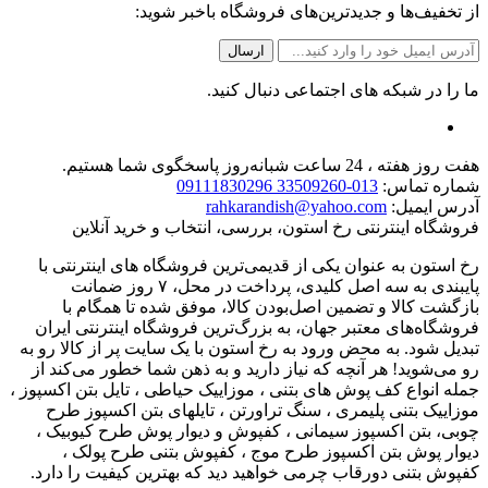
از تخفیف‌ها و جدیدترین‌های فروشگاه باخبر شوید:
ما را در شبکه های اجتماعی دنبال کنید.
هفت روز هفته ، 24 ساعت شبانه‌روز پاسخگوی شما هستیم.
شماره تماس:
013-33509260 09111830296
آدرس ایمیل:
rahkarandish@yahoo.com
فروشگاه اینترنتی رخ استون، بررسی، انتخاب و خرید آنلاین
رخ استون به عنوان یکی از قدیمی‌ترین فروشگاه های اینترنتی با
پایبندی به سه اصل کلیدی، پرداخت در محل، ۷ روز ضمانت
بازگشت کالا و تضمین اصل‌بودن کالا، موفق شده تا همگام با
فروشگاه‌های معتبر جهان، به بزرگ‌ترین فروشگاه اینترنتی ایران
تبدیل شود. به محض ورود به رخ استون با یک سایت پر از کالا رو به
رو می‌شوید! هر آنچه که نیاز دارید و به ذهن شما خطور می‌کند از
جمله انواع کف پوش های بتنی ، موزاییک حیاطی ، تایل بتن اکسپوز ،
موزاییک بتنی پلیمری ، سنگ تراورتن ، تایلهای بتن اکسپوز طرح
چوبی، بتن اکسپوز سیمانی ، کفپوش و دیوار پوش طرح کیوبیک ،
دیوار پوش بتن اکسپوز طرح موج ، کفپوش بتنی طرح پولک ،
کفپوش بتنی دورقاب چرمی خواهید دید که بهترین کیفیت را دارد.