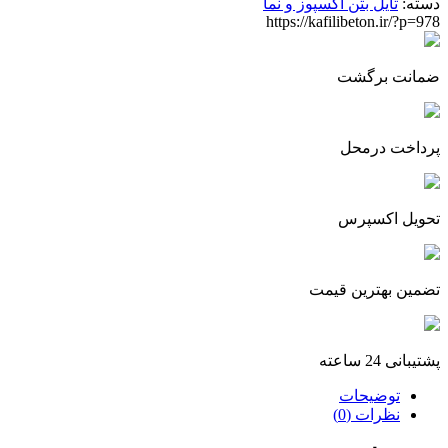
دسته:
تایل بتن اکسپوز و نما
https://kafilibeton.ir/?p=978
ضمانت برگشت
پرداخت درمحل
تحویل اکسپرس
تضمین بهترین قیمت
پشتیبانی 24 ساعته
توضیحات
نظرات (0)