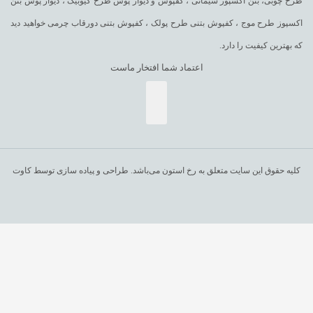
طرح چوبی، بتن اکسپوز سیمانی ، کفپوش و دیوار پوش طرح کیوبیک ، دیوار پوش بتن
اکسپوز طرح موج ، کفپوش بتنی طرح پولک ، کفپوش بتنی دورقاب چرمی خواهید دید
که بهترین کیفیت را دارد.
اعتماد شما افتخار ماست
کلیه حقوق این سایت متعلق به رخ استون می‌باشد. طراحی و پیاده سازی توسط کاوت