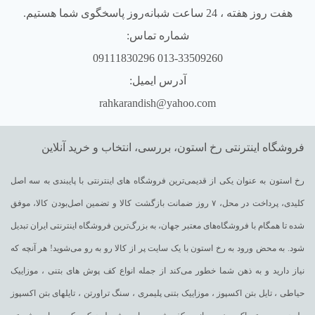
هفت روز هفته ، 24 ساعت شبانه‌روز پاسخگوی شما هستیم.
شماره تماس:
013-33509260 09111830296
آدرس ایمیل:
rahkarandish@yahoo.com
فروشگاه اینترنتی رخ استون، بررسی، انتخاب و خرید آنلاین
رخ استون به عنوان یکی از قدیمی‌ترین فروشگاه های اینترنتی با پایبندی به سه اصل
کلیدی، پرداخت در محل، ۷ روز ضمانت بازگشت کالا و تضمین اصل‌بودن کالا، موفق
شده تا همگام با فروشگاه‌های معتبر جهان، به بزرگ‌ترین فروشگاه اینترنتی ایران تبدیل
شود. به محض ورود به رخ استون با یک سایت پر از کالا رو به رو می‌شوید! هر آنچه که
نیاز دارید و به ذهن شما خطور می‌کند از جمله انواع کف پوش های بتنی ، موزاییک
حیاطی ، تایل بتن اکسپوز ، موزاییک بتنی پلیمری ، سنگ تراورتن ، تایلهای بتن اکسپوز