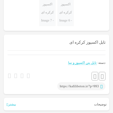
تایل اکسپوز کرکره ای
دسته:
تایل بتن اکسپوز و نما
https://kafilibeton.ir/?p=993
توضیحات
بیشتر