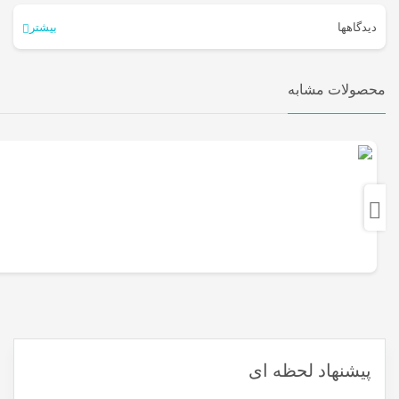
طرحی زیبا و مناسب برای نما در ابعاد 100*60 ، 100*50 ، 40*60 .ضدجلبک
دیدگاهها
بیشتر
زدگی و شوره زدگی
هیچ دیدگاهی برای این محصول نوشته نشده است.
محصولات مشابه
اولین نفری باشید که دیدگاهی را ارسال می کنید برای “تایل اکسپوز کرکره
ای”
نشانی ایمیل شما منتشر نخواهد شد.
بخش‌های موردنیاز علامت‌گذاری
شده‌اند
*
امتیاز شما
*
دیدگاه شما
*
پیشنهاد لحظه ای