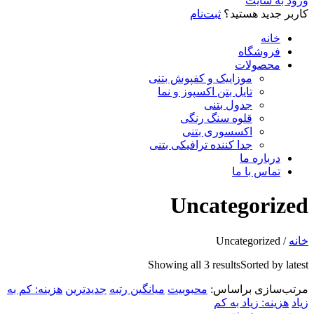
ورود به سایت
کاربر جدید هستید؟
ثبت‌نام
خانه
فروشگاه
محصولات
موزاییک و کفپوش بتنی
تایل بتن اکسپوز و نما
جدول بتنی
قلوه سنگ رنگی
اکسسوری بتنی
جدا کننده ترافیکی بتنی
درباره ما
تماس با ما
Uncategorized
خانه
/ Uncategorized
Showing all 3 results
Sorted by latest
مرتب‌سازی براساس:
محبوبیت
میانگین رتبه
جدیدترین
هزینه: کم به
زیاد
هزینه: زیاد به کم