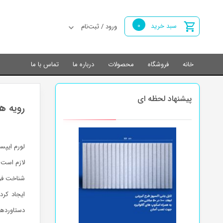
0
سبد خرید
ورود / ثبت‌نام
خانه
فروشگاه
محصولات
درباره ما
تماس با ما
پیشنهاد لحظه ای
رویه ها
لورم ایپس
لازم است 
شناخت فرا
ایجاد کرد
دستاوردها