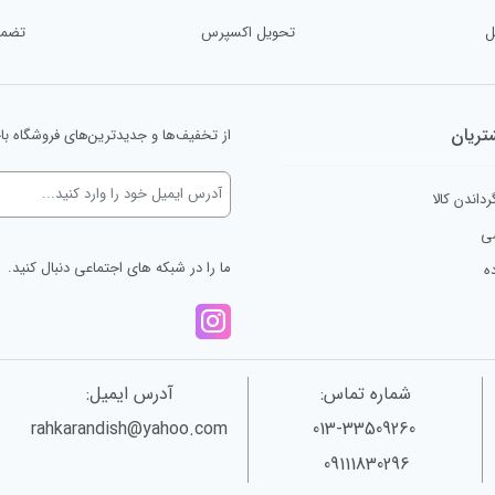
ل
تحویل اکسپرس
تضمی
ریان
از تخفیف‌ها و جدیدترین‌های فروشگاه با
رداندن کالا
ی
ما را در شبکه های اجتماعی دنبال کنید.
ه
شماره تماس:
آدرس ایمیل:
rahkarandish@yahoo.com
013-33509260
09111830296