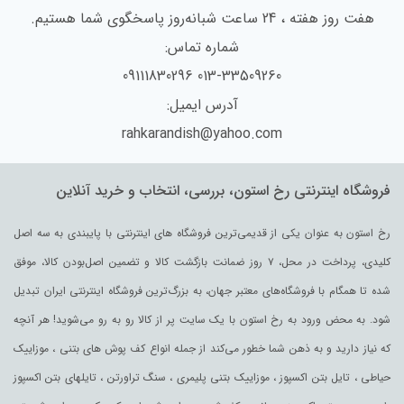
هفت روز هفته ، 24 ساعت شبانه‌روز پاسخگوی شما هستیم.
شماره تماس:
013-33509260 09111830296
آدرس ایمیل:
rahkarandish@yahoo.com
فروشگاه اینترنتی رخ استون، بررسی، انتخاب و خرید آنلاین
رخ استون به عنوان یکی از قدیمی‌ترین فروشگاه های اینترنتی با پایبندی به سه اصل
کلیدی، پرداخت در محل، ۷ روز ضمانت بازگشت کالا و تضمین اصل‌بودن کالا، موفق
شده تا همگام با فروشگاه‌های معتبر جهان، به بزرگ‌ترین فروشگاه اینترنتی ایران تبدیل
شود. به محض ورود به رخ استون با یک سایت پر از کالا رو به رو می‌شوید! هر آنچه
که نیاز دارید و به ذهن شما خطور می‌کند از جمله انواع کف پوش های بتنی ، موزاییک
حیاطی ، تایل بتن اکسپوز ، موزاییک بتنی پلیمری ، سنگ تراورتن ، تایلهای بتن اکسپوز